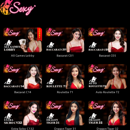
All Games Lobby
Baccarat C01
Baccarat C05
Baccarat C14
Roulette 71
Auto Roulette 72
Extra Sicbo C132
Dragon Tiger 31
Dragon Tiger 32