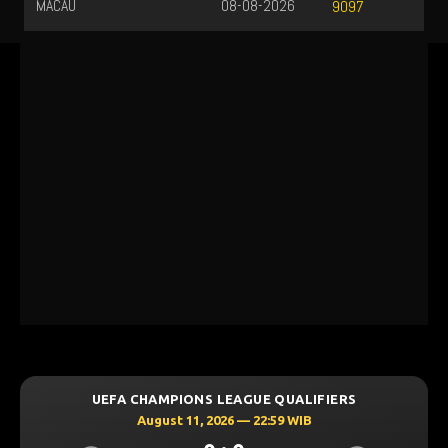
MACAU
08-08-2026
9097
UEFA CHAMPIONS LEAGUE QUALIFIERS
August 11, 2026 — 22:59 WIB