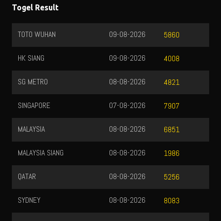
Togel Result
TOTO WUHAN
09-08-2026
5860
HK SIANG
09-08-2026
4008
SG METRO
08-08-2026
4821
SINGAPORE
07-08-2026
7907
MALAYSIA
08-08-2026
6851
MALAYSIA SIANG
08-08-2026
1986
QATAR
08-08-2026
5256
SYDNEY
08-08-2026
8083