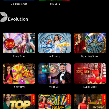
Big Bass Crash
24D Spin
Evolution
Crazy Time
Ice Fishing
Lightning Storm
Funky Time
Mega Ball
Super Sicbo