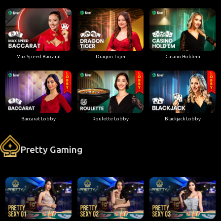
Max Speed Baccarat
Dragon Tiger
Casino Holdem
Baccarat Lobby
Roulette Lobby
Blackjack Lobby
Pretty Gaming