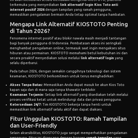
terkemuka yang menyediakan
link alternatif login Kios Toto anti
internet positif 2026
dengan tampilan yang ramah pengguna,
memastikan pengalaman bermain Anda tetap optimal tanpa hambatan.
Mengapa Link Alternatif KIOSTOTO Penting
di Tahun 2026?
Fenomena internet positif atau blokir nawala masih menjadi tantangan
bagi banyak pengguna di Indonesia. Pembatasan akses ini seringkali
menghambat pengalaman online, termasuk saat ingin mengakses situs
hiburan atau permainan.
KIOSTOTO
memahami betul kebutuhan ini dan
secara proaktif menyediakan solusi melalui
link alternatif login
yang
selalu diperbarui.
Pada tahun 2026, dengan semakin canggihnya teknologi dan sistem
keamanan, KIOSTOTO berkomitmen untuk terus menghadirkan:
Akses Tanpa Batas:
Memastikan Anda dapat masuk ke akun Kios Toto
kapan saja dan di mana saja tanpa khawatir terblokir.
Keamanan Terjamin:
Setiap link alternatif yang disediakan telah melalui
proses verifikasi ketat untuk melindungi data dan privasi pengguna.
Ketersediaan 24/7:
Tim KIOSTOTO bekerja tanpa henti untuk
memastikan link alternatif selalu aktif dan dapat diakses.
Fitur Unggulan KIOSTOTO: Ramah Tampilan
dan User-Friendly
Selain aksesibilitas, KIOSTOTO juga sangat memperhatikan pengalaman
pengguna. Situs ini dirancang dengan konsep
ramah tampilan
yang