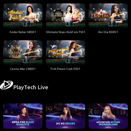
Andar Bahar AB001
Ultimate Texas Hold'em T501
Xoc Dia XD001
Casino War CW001
Fish Prawn Crab F001
PlayTech Live