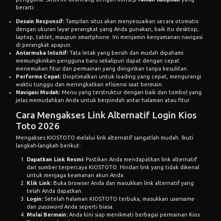
berarti:
Desain Responsif:
Tampilan situs akan menyesuaikan secara otomatis
dengan ukuran layar perangkat yang Anda gunakan, baik itu desktop,
laptop, tablet, maupun smartphone. Ini menjamin kenyamanan navigasi
di perangkat apapun.
Antarmuka Intuitif:
Tata letak yang bersih dan mudah dipahami
memungkinkan pengguna baru sekalipun dapat dengan cepat
menemukan fitur dan permainan yang diinginkan tanpa kesulitan.
Performa Cepat:
Dioptimalkan untuk loading yang cepat, mengurangi
waktu tunggu dan meningkatkan efisiensi saat bermain.
Navigasi Mudah:
Menu yang terstruktur dengan baik dan tombol yang
jelas memudahkan Anda untuk berpindah antar halaman atau fitur.
Cara Mengakses Link Alternatif Login Kios
Toto 2026
Mengakses KIOSTOTO melalui link alternatif sangatlah mudah. Ikuti
langkah-langkah berikut:
Dapatkan Link Resmi:
Pastikan Anda mendapatkan link alternatif
dari sumber terpercaya KIOSTOTO. Hindari link yang tidak dikenal
untuk menjaga keamanan akun Anda.
Klik Link:
Buka browser Anda dan masukkan link alternatif yang
telah Anda dapatkan.
Login:
Setelah halaman KIOSTOTO terbuka, masukkan
username
dan
password
Anda seperti biasa.
Mulai Bermain:
Anda kini siap menikmati berbagai permainan Kios