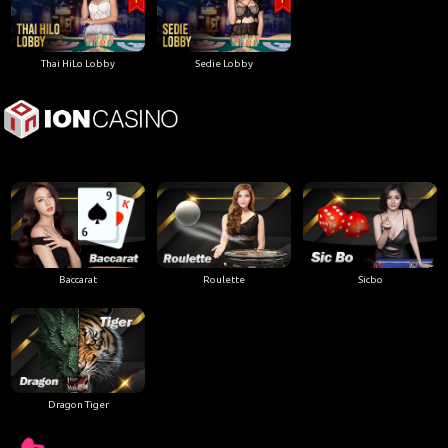
Thai HiLo Lobby
Sedie Lobby
Baccarat
Roulette
Sicbo
Dragon Tiger