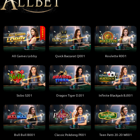
All Games Lobby
Quick Baccarat Q001
Roulette R001
Sicbo S201
Dragon Tiger D201
Infinite Blackjack BJ001
Bull Bull B001
Classic Pokdeng P001
Teen Patti 20-20 W001