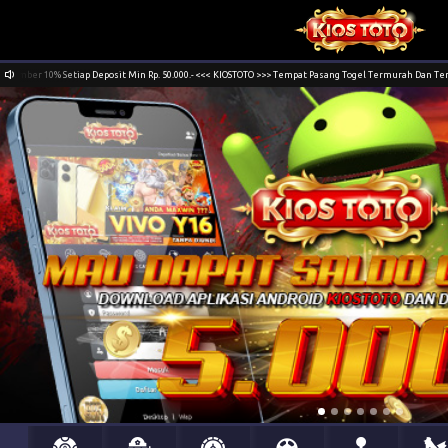
10% Setiap Deposit Min Rp. 50.000.- <<< KIOSTOTO >>> Tempat Pasang Togel Termurah Dan Terpercay