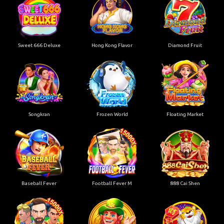
Sweet 666 Deluxe
Hong Kong Flavor
Diamond Fruit
Songkran
Frozen World
Floating Market
Baseball Fever
Football Fever M
888 Cai Shen