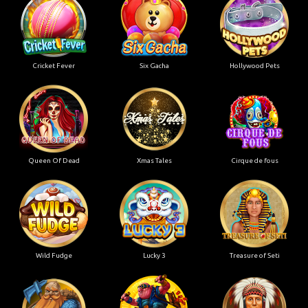
Cricket Fever
Six Gacha
Hollywood Pets
Queen Of Dead
Xmas Tales
Cirque de fous
Wild Fudge
Lucky 3
Treasure of Seti