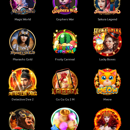
Magic World
Gophers War
Sakura Legend
Pharaohs Gold
Fruity Carnival
Lucky Boxes
Detective Dee 2
Gu Gu Gu 2 M
Meow