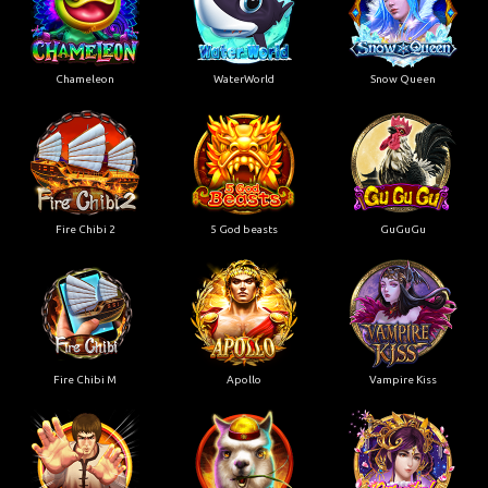
Chameleon
WaterWorld
Snow Queen
Fire Chibi 2
5 God beasts
GuGuGu
Fire Chibi M
Apollo
Vampire Kiss