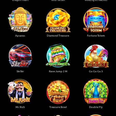
Apsaras
Diamond Treasure
Fortune Totem
SkrSkr
Rave Jump 2 M
Gu Gu Gu 3
Mr. Rich
Treasure Bowl
Double Fly