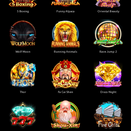
5 Boxing
Funny Alpaca
Oriental Beauty
Wolf Moon
Running Animals
Rave Jump 2
Thor
Fa Cai Shen
Disco Night