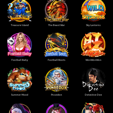
Treasure Island
The Beast War
Sky Lanterns
Football Baby
Football Boots
WonWonWon
Summer Mood
Poseidon
Detective Dee