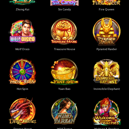
Zhong Kui
Six Candy
Fire Queen
Wolf Disco
Treasure House
Pyramid Raider
Hot Spin
Yuan Bao
Invincible Elephant
Dragon Heart
Wild Tarzan
Wukong & Peaches