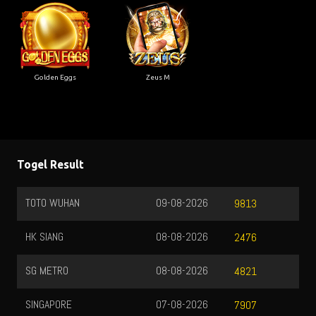
Golden Eggs
Zeus M
Togel Result
TOTO WUHAN
09-08-2026
9813
HK SIANG
08-08-2026
2476
SG METRO
08-08-2026
4821
SINGAPORE
07-08-2026
7907