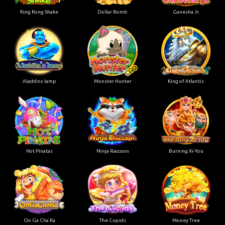
King Kong Shake
Dollar Bomb
Ganesha Jr.
Aladdins lamp
Monster Hunter
King of Atlantis
Hot Pinatas
Ninja Raccoon
Burning Xi-You
Oo Ga Cha Ka
The Cupids
Money Tree