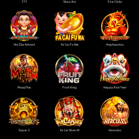
777
Shou-Xin
Fire Chibi
Ne Zha Advent
Fa Cai Fu Wa
Hephaestus
MuayThai
Fruit King
Happy Rich Year
Super 5
Fa Cai Shen M
Hercules