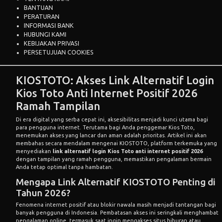
BANTUAN
PERATURAN
INFORMASI BANK
HUBUNGI KAMI
KEBIJAKAN PRIVASI
PERSETUJUAN COOKIES
KIOSTOTO: Akses Link Alternatif Login
Kios Toto Anti Internet Positif 2026
Ramah Tampilan
Di era digital yang serba cepat ini, aksesibilitas menjadi kunci utama bagi
para pengguna internet. Terutama bagi Anda penggemar Kios Toto,
menemukan akses yang lancar dan aman adalah prioritas. Artikel ini akan
membahas secara mendalam mengenai
KIOSTOTO
, platform terkemuka yang
menyediakan
link alternatif login Kios Toto anti internet positif 2026
dengan tampilan yang ramah pengguna, memastikan pengalaman bermain
Anda tetap optimal tanpa hambatan.
Mengapa Link Alternatif KIOSTOTO Penting di
Tahun 2026?
Fenomena internet positif atau blokir nawala masih menjadi tantangan bagi
banyak pengguna di Indonesia. Pembatasan akses ini seringkali menghambat
pengalaman online, termasuk saat ingin mengakses situs hiburan atau