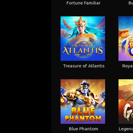
Fortune Familiar
Bu
Treasure of Atlantis
Roya
Blue Phantom
Legen