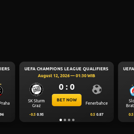
 Monkey Deluxe
Crazy Monkey
Double Mo
IERS
E-FOOTBALL F24 ELITE CLUB FRIENDLY
E-
August 7, 2026 — 11:00 WIB
0 : 0
BET NOW
Saint-
e-Atletico
e-Chelsea
oise
Madrid
e-G
1.00
0.00
0.00
0.00
0.00
agon Blitz
Eternal Fire
Fortune T
0.0