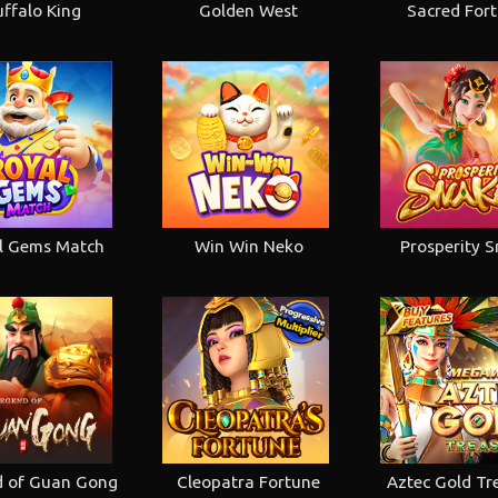
ffalo King
Golden West
Sacred For
l Gems Match
Win Win Neko
Prosperity 
d of Guan Gong
Cleopatra Fortune
Aztec Gold Tr