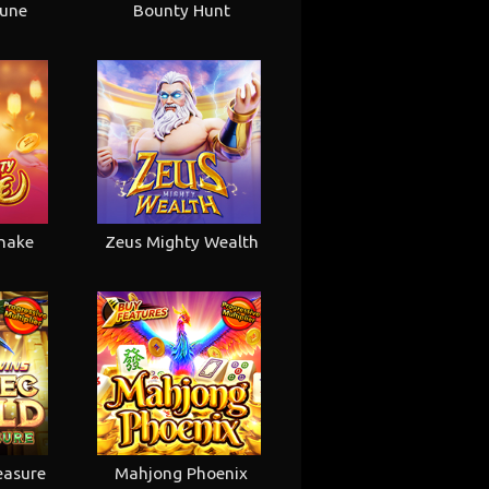
tune
Bounty Hunt
Snake
Zeus Mighty Wealth
easure
Mahjong Phoenix