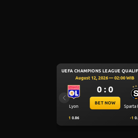
Candy Bonanza Xmas
Crazy
UEFA CHAMPIONS LEAGUE QUALIF
August 11, 2026 — 22:59 WIB
0 : 0
Previous
BET NOW
Union 
Bodo Glimt
Gill
0.75
0.82
-0.75
Dolphin dive
Dr