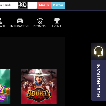
rcaya
Dapatkan Bonus New Member 10% Setiap Deposit Min Rp. 50.00
Masuk
Daftar
ADE
INTERACTIVE
PROMOSI
EVENT