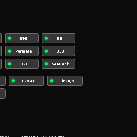
BNI
BRI
Bee
Holy Goat
Permata
BJB
BSI
SeaBank
GOPAY
LinkAja
Woman
Lucky Gems