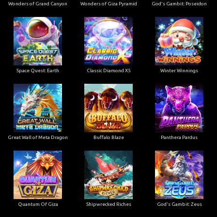
Wonders of Grand Canyon
Wonders of Giza Pyramid
God's Gambit: Poseidon
Space Quest: Earth
Classic Diamond X5
Winter Winnings
Great Wall of Meta Dragon
Buffalo Blaze
Panthera Pardus
Quantum Of Giza
Shipwrecked Riches
God's Gambit: Zeus