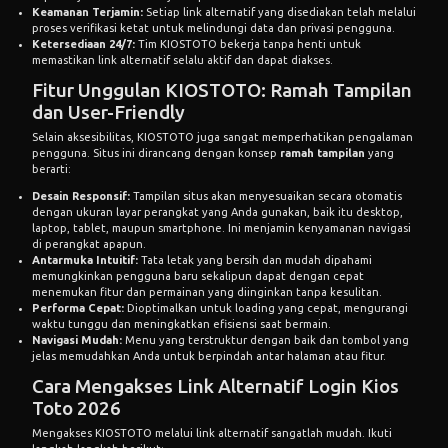
Keamanan Terjamin:
Setiap link alternatif yang disediakan telah melalui
proses verifikasi ketat untuk melindungi data dan privasi pengguna.
Ketersediaan 24/7:
Tim KIOSTOTO bekerja tanpa henti untuk
memastikan link alternatif selalu aktif dan dapat diakses.
Fitur Unggulan KIOSTOTO: Ramah Tampilan
dan User-Friendly
Selain aksesibilitas, KIOSTOTO juga sangat memperhatikan pengalaman
pengguna. Situs ini dirancang dengan konsep
ramah tampilan
yang
berarti:
Desain Responsif:
Tampilan situs akan menyesuaikan secara otomatis
dengan ukuran layar perangkat yang Anda gunakan, baik itu desktop,
laptop, tablet, maupun smartphone. Ini menjamin kenyamanan navigasi
di perangkat apapun.
Antarmuka Intuitif:
Tata letak yang bersih dan mudah dipahami
memungkinkan pengguna baru sekalipun dapat dengan cepat
menemukan fitur dan permainan yang diinginkan tanpa kesulitan.
Performa Cepat:
Dioptimalkan untuk loading yang cepat, mengurangi
waktu tunggu dan meningkatkan efisiensi saat bermain.
Navigasi Mudah:
Menu yang terstruktur dengan baik dan tombol yang
jelas memudahkan Anda untuk berpindah antar halaman atau fitur.
Cara Mengakses Link Alternatif Login Kios
Toto 2026
Mengakses KIOSTOTO melalui link alternatif sangatlah mudah. Ikuti