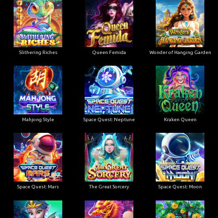
Slithering Riches
Queen Femida
Wonder of Hanging Garden
Mahjong Style
Space Quest: Neptune
Kraken Queen
Space Quest: Mars
The Great Sorcery
Space Quest: Moon