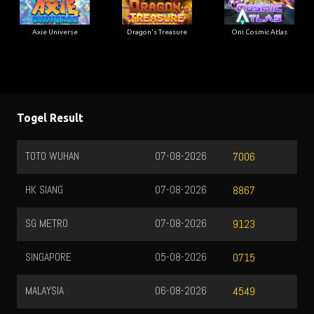
Axie Universe
Dragon's Treasure
Oni Cosmic Atlas
Togel Result
TOTO WUHAN
07-08-2026
7006
HK SIANG
07-08-2026
8867
SG METRO
07-08-2026
9123
SINGAPORE
05-08-2026
0715
MALAYSIA
06-08-2026
4549