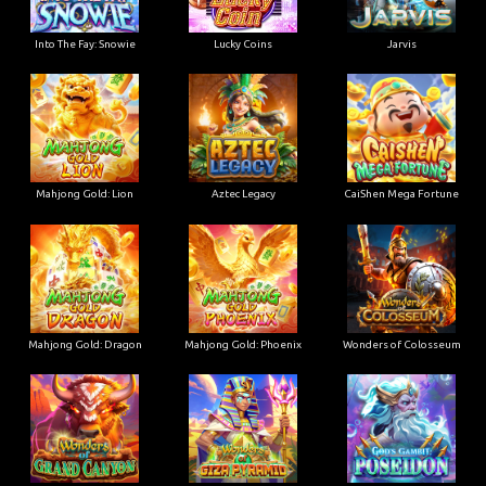
Into The Fay: Snowie
Lucky Coins
Jarvis
Mahjong Gold: Lion
Aztec Legacy
CaiShen Mega Fortune
Mahjong Gold: Dragon
Mahjong Gold: Phoenix
Wonders of Colosseum