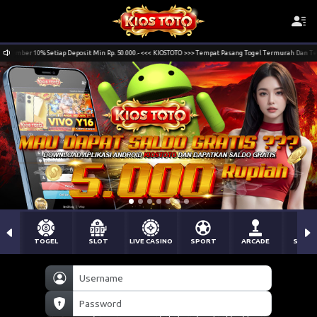
r 10% Setiap Deposit Min Rp. 50.000.- <<< KIOSTOTO >>> Tempat Pasang Togel Termurah Dan Terperc
TOGEL
SLOT
LIVE CASINO
SPORT
ARCADE
SABU