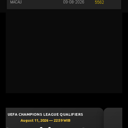
MACAU
09-08-2026
5562
UEFA EUROPA LEAGUE QUALIFIERS
August 11, 2026 — 22:59 WIB