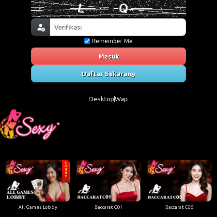
Remember Me
Masuk
Daftar Sekarang
Desktop
Wap
All Games Lobby
Baccarat C01
Baccarat C05