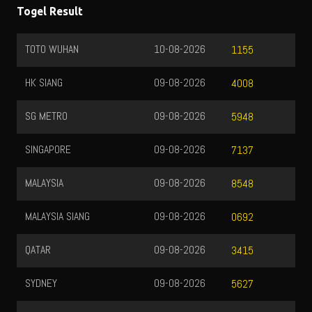
Togel Result
TOTO WUHAN
10-08-2026
1155
HK SIANG
09-08-2026
4008
SG METRO
09-08-2026
5948
SINGAPORE
09-08-2026
7137
MALAYSIA
09-08-2026
8548
MALAYSIA SIANG
09-08-2026
0692
QATAR
09-08-2026
3415
SYDNEY
09-08-2026
5627