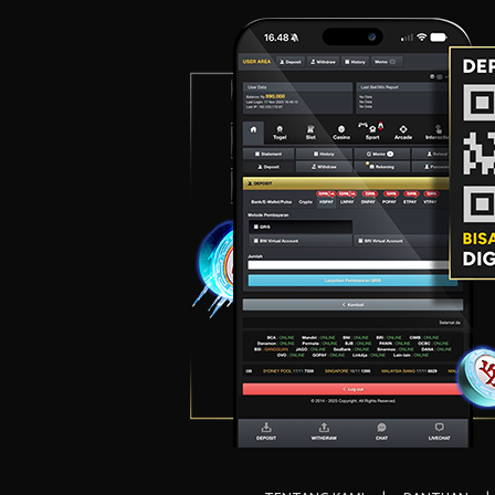
Rusty & Curly
Bo
Divine Drop
S