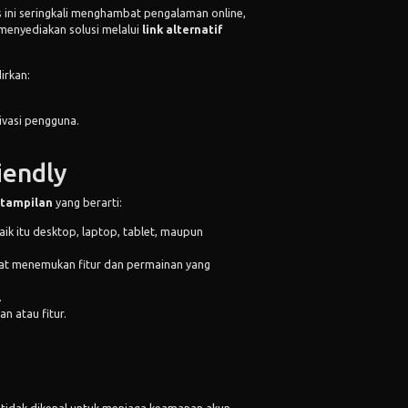
 ini seringkali menghambat pengalaman online,
menyediakan solusi melalui
link alternatif
irkan:
Hell
Dorks of the Deep
rivasi pengguna.
iendly
tampilan
yang berarti:
ik itu desktop, laptop, tablet, maupun
at menemukan fitur dan permainan yang
.
Ultimate Slot of
n
 atau fitur.
America
 tidak dikenal untuk menjaga keamanan akun