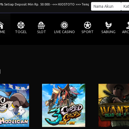
Deposit Min Rp. 50.000.- <<< KIOSTOTO >>> Tempat Pasang Togel Termurah Dan Te
ME
TOGEL
SLOT
LIVE CASINO
SPORT
SABUNG
ARC
g