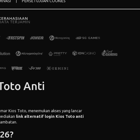
RIVASI
|
PERSETUJUAN COOKIES
EESE
Rise of Ymir
Toto Anti
ggemar Kios Toto, menemukan akses yang lancar
sion
Fire my Laser
nyediakan
link alternatif login Kios Toto anti
hambatan.
026?