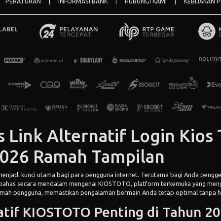
PERATURAN
|
INFORMASI BANK
|
HUBUNGI KAMI
|
KEBIJAKAN P
nny Dough
Octo Attack
Get the CH
Link Alternatif Login Kios 
 2026 Ramah Tampilan
itas menjadi kunci utama bagi para pengguna internet. Terutama bagi Anda pen
ow Slingers
Shaolin Master
Donut Divi
membahas secara mendalam mengenai
KIOSTOTO
, platform terkemuka yang me
amah pengguna, memastikan pengalaman bermain Anda tetap optimal tanpa 
atif KIOSTOTO Penting di Tahun 2