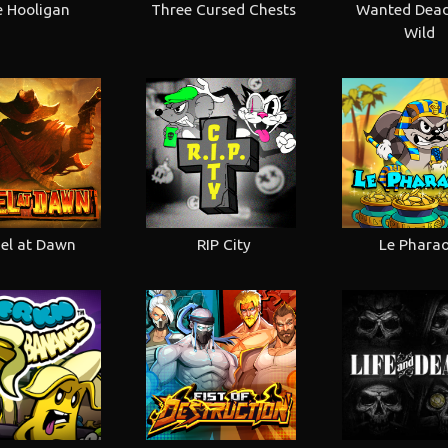
e Hooligan
Three Cursed Chests
Wanted Dead
Wild
el at Dawn
RIP City
Le Phara