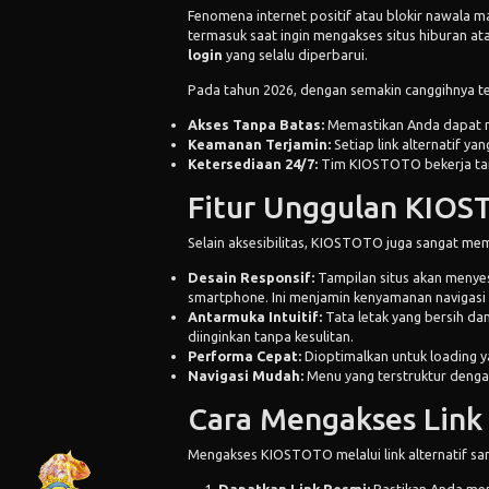
Fenomena internet positif atau blokir nawala 
termasuk saat ingin mengakses situs hiburan a
login
yang selalu diperbarui.
Pada tahun 2026, dengan semakin canggihnya 
Akses Tanpa Batas:
Memastikan Anda dapat ma
Klowns
Phoen
Keamanan Terjamin:
Setiap link alternatif ya
Ketersediaan 24/7:
Tim KIOSTOTO bekerja tanpa
Fitur Unggulan KIOS
Selain aksesibilitas, KIOSTOTO juga sangat me
Desain Responsif:
Tampilan situs akan menyes
smartphone. Ini menjamin kenyamanan navigasi
Antarmuka Intuitif:
Tata letak yang bersih d
diinginkan tanpa kesulitan.
Performa Cepat:
Dioptimalkan untuk loading y
Strength of Hercules
Da
Navigasi Mudah:
Menu yang terstruktur denga
Cara Mengakses Link 
Mengakses KIOSTOTO melalui link alternatif san
Dapatkan Link Resmi:
Pastikan Anda mend