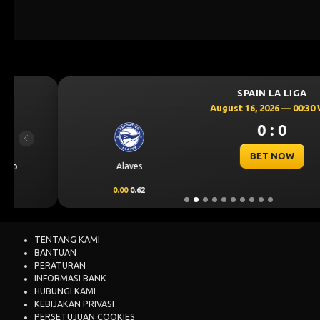
SPAIN LA LIGA
August 16, 2026 — 00:30 WIB
0 : 0
Previous
BET NOW
Alaves
0.00
0.62
TENTANG KAMI
BANTUAN
PERATURAN
INFORMASI BANK
HUBUNGI KAMI
KEBIJAKAN PRIVASI
PERSETUJUAN COOKIES