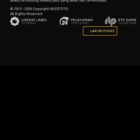
selalu terhubung melalui jalur yang aman dan terverifikasi.
© 2015 - 2026 Copyright KIOSTOTO.
All Rights Reserved.
LAPOR PUSAT