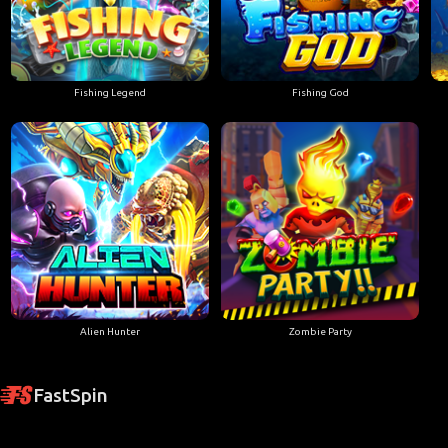
Fishing Legend
Fishing God
Alien Hunter
Zombie Party
FastSpin