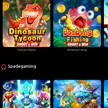
Dinosaur Tycoon
Bombing Fishing
Spadegaming