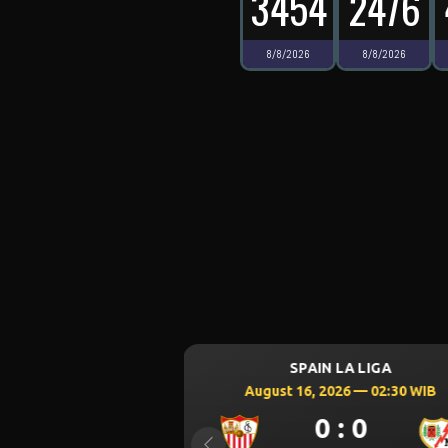
3454
2476
8/8/2026
8/8/2026
UEFA CHAMPIONS LEAGUE QUALIF
August 12, 2026 — 01:30 WIB
0 : 0