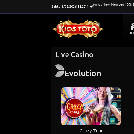
Dapatkan Bonus New Member 10% Setiap Depo
Sabtu 8/08/2026 14:27:42
HO
Live Casino
Evolution
Crazy Time