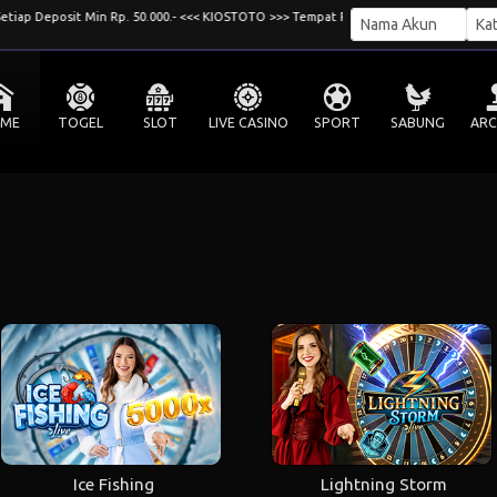
sit Min Rp. 50.000.- <<< KIOSTOTO >>> Tempat Pasang Togel Termurah Dan Terpe
ME
TOGEL
SLOT
LIVE CASINO
SPORT
SABUNG
ARC
Ice Fishing
Lightning Storm