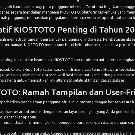
itas menjadi kunci utama bagi para pengguna internet. Terutama bagi Anda pen
membahas secara mendalam mengenai
KIOSTOTO
, platform terkemuka yang me
amah pengguna, memastikan pengalaman bermain Anda tetap optimal tanpa 
atif KIOSTOTO Penting di Tahun 2
masih menjadi tantangan bagi banyak pengguna di Indonesia. Pembatasan akses
tau permainan.
KIOSTOTO
memahami betul kebutuhan ini dan secara proaktif 
teknologi dan sistem keamanan, KIOSTOTO berkomitmen untuk terus menghad
suk ke akun Kios Toto kapan saja dan di mana saja tanpa khawatir terblokir.
ng disediakan telah melalui proses verifikasi ketat untuk melindungi data dan p
 henti untuk memastikan link alternatif selalu aktif dan dapat diakses.
TOTO: Ramah Tampilan dan User-Fr
mperhatikan pengalaman pengguna. Situs ini dirancang dengan konsep
ramah 
uaikan secara otomatis dengan ukuran layar perangkat yang Anda gunakan, ba
 di perangkat apapun.
an mudah dipahami memungkinkan pengguna baru sekalipun dapat dengan cep
ang cepat, mengurangi waktu tunggu dan meningkatkan efisiensi saat bermain