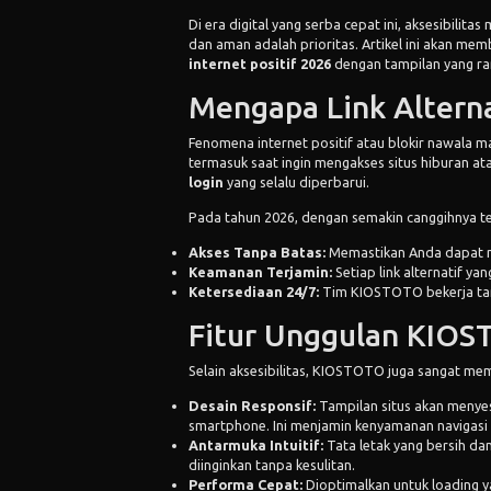
Di era digital yang serba cepat ini, aksesibil
dan aman adalah prioritas. Artikel ini akan 
internet positif 2026
dengan tampilan yang r
Mengapa Link Altern
Fenomena internet positif atau blokir nawala 
termasuk saat ingin mengakses situs hiburan a
login
yang selalu diperbarui.
Pada tahun 2026, dengan semakin canggihnya 
Akses Tanpa Batas:
Memastikan Anda dapat ma
Keamanan Terjamin:
Setiap link alternatif ya
Ketersediaan 24/7:
Tim KIOSTOTO bekerja tanpa
Fitur Unggulan KIOS
Selain aksesibilitas, KIOSTOTO juga sangat me
Desain Responsif:
Tampilan situs akan menyes
smartphone. Ini menjamin kenyamanan navigasi
Antarmuka Intuitif:
Tata letak yang bersih d
diinginkan tanpa kesulitan.
Performa Cepat:
Dioptimalkan untuk loading y