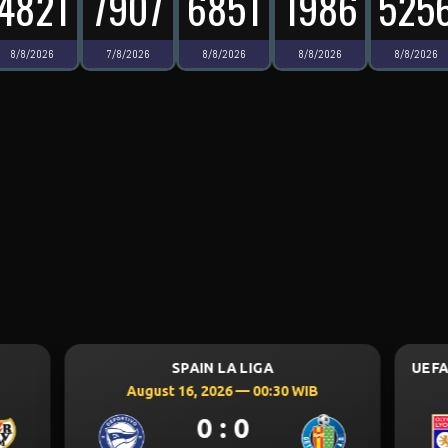
4821
7907
6851
1986
525
8/8/2026
7/8/2026
8/8/2026
8/8/2026
8/8/2026
IERS
UEFA CHAMPIONS LEAGUE QUALIFIERS
UEF
August 12, 2026 — 01:15 WIB
0 : 0