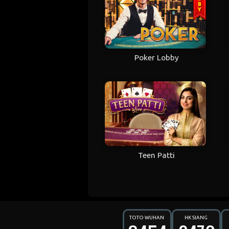
Poker Lobby
Teen Patti
TOTO WUHAN
HK SIANG