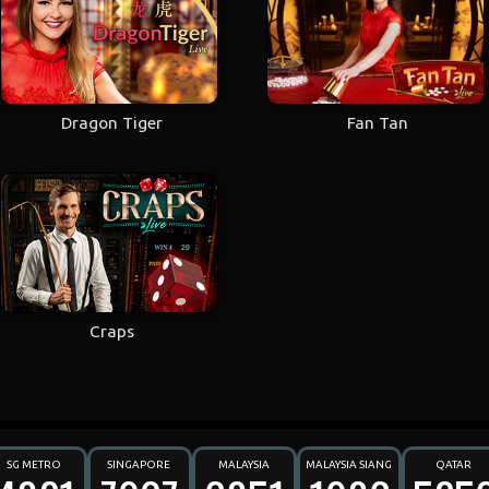
Dragon Tiger
Fan Tan
Craps
SG METRO
SINGAPORE
MALAYSIA
MALAYSIA SIANG
QATAR