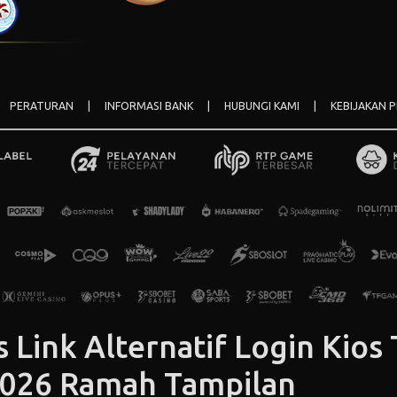
PERATURAN
|
INFORMASI BANK
|
HUBUNGI KAMI
|
KEBIJAKAN P
Link Alternatif Login Kios 
 2026 Ramah Tampilan