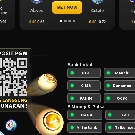
BET NOW
Slovan
bahce
Mjallby
Bodo
Bratislava
.87
0.5
0.83
-0.5
0.99
0.7
Bank Lokal
BCA
Mandiri
CIMB
Danamon
PANIN
OCBC
E Money & Pulsa
DANA
OVO
AntarBank
Telkomsel