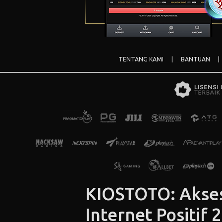
TENTANG KAMI
|
BANTUAN
|
KIOSTOTO: Akses 
Internet Positif