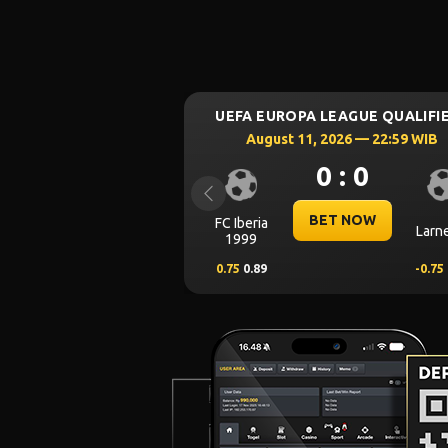
UEFA CHAMPIONS LEAGUE QUALIFIERS
SPA
August 11, 2026 — 22:59 WIB
August 16,
0 : 0
Previous
BET NOW
B
Union Saint-
Bodo Glimt
Alaves
Gilloise
0.75
0.77
-0.75
-0.95
0.00
0.57