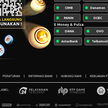
CIMB
Danamon
PANIN
OCBC
E Money & Pulsa
DANA
OVO
AntarBank
Telkomsel
PERATURAN
|
INFORMASI BANK
|
HUBUNGI KAMI
|
KEBIJAKAN P