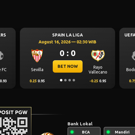
IN LA LIGA
SPAIN LA LIGA
 2026 — 00:30 WIB
August 17, 2026 — 02:30 WIB
0 : 0
0 : 0
ET NOW
BET NOW
Getafe
Celta Vigo
Osa
0.00
-0.67
0.25
0.76
-0.2
Bank Lokal
BCA
Mandiri