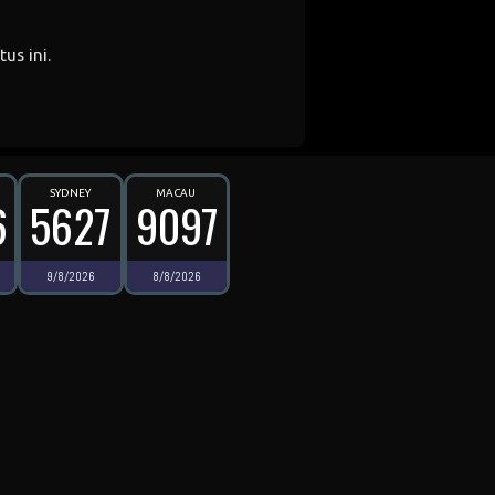
us ini.
SYDNEY
MACAU
6
5627
9097
9/8/2026
8/8/2026