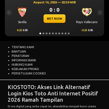
26 — 02:30 WIB
August 16, 2026 — 0
: 0
0 : 0
Previous
Next
 NOW
BET NOW
Rayo Vallecano
Alaves
-0.25
0.95
0.00
0.62
TENTANG KAMI
BANTUAN
PERATURAN
INFORMASI BANK
HUBUNGI KAMI
KEBIJAKAN PRIVASI
PERSETUJUAN COOKIES
KIOSTOTO: Akses Link Alternatif
Login Kios Toto Anti Internet Positif
2026 Ramah Tampilan
Di era digital yang serba cepat ini, aksesibilitas menjadi kunci utama