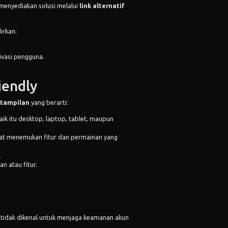
menyediakan solusi melalui
link alternatif
irkan:
rivasi pengguna.
ts
Laplandia Train
iendly
tampilan
yang berarti:
ik itu desktop, laptop, tablet, maupun
at menemukan fitur dan permainan yang
.
 atau fitur.
lisk
Wild West Girls
 tidak dikenal untuk menjaga keamanan akun