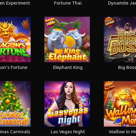
en Experiment
Fortune Thai
Dynamite Ja
on's Fortune
Elephant King
Big Bos
tmas Carnivals
Las Vegas Night
Wallow In M