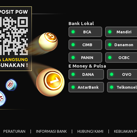
Bank Lokal
BCA
Mandiri
CIMB
Danamon
illionaire
Lucky Clover
Lucky 77
PANIN
OCBC
E Money & Pulsa
DANA
OVO
AntarBank
Telkomsel
Safari
Alice
Happy Fru
PERATURAN
|
INFORMASI BANK
|
HUBUNGI KAMI
|
KEBIJAKAN P