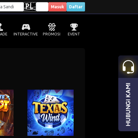
rcaya
Dapatkan Bonus New Member 10% Setiap Deposit Min Rp. 50.00
Masuk
Daftar
ADE
INTERACTIVE
PROMOSI
EVENT